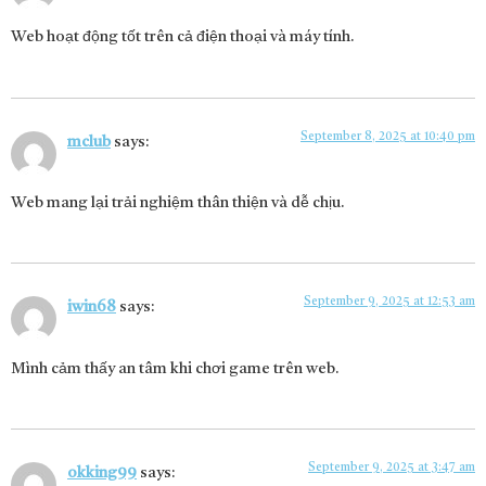
Web hoạt động tốt trên cả điện thoại và máy tính.
September 8, 2025 at 10:40 pm
mclub
says:
Web mang lại trải nghiệm thân thiện và dễ chịu.
September 9, 2025 at 12:53 am
iwin68
says:
Mình cảm thấy an tâm khi chơi game trên web.
September 9, 2025 at 3:47 am
okking99
says: