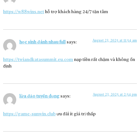
https://w88wins.net
hỗ trợ khách hàng 24/7 tận tâm
August 23, 2025 at 11:54 am
học sinh đánh nhau full
says:
https://twiandkatasummit.eu.com
nạp tiền rất chậm và không ổn
định
August 23, 2025 at 2:54 pm
lừa đảo tuyển dụng
says:
https://game-sunwin.club
ưu đãi ít giá trị thấp