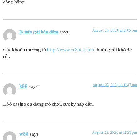
công bằng.
August 20, 2025 at 2:56 pm
lộ info gái bán dâm
says:
Các khoản thưởng từ
http://www.vt8bet.com
thường rất khó để
rút.
August 22, 2025 at 11:47 am
k88
says:
K88 casino đa dạng trò chơi, cực kỳ hấp dẫn.
August 22, 2025 at 12:23 pm
w88
says: