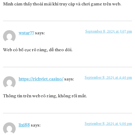
Mình cảm thấy thoải mái khi truy cập và chơi game trên web.
September 8, 2025 at 3:07 pm
wstar77
says:
Web có bố cục rõ ràng, dễ theo dõi.
September 8, 2025 at 4:40 pm
https://richviet.casino/
says:
Thông tin trên web rõ ràng, không rối mắt.
September 8, 2025 at 5:00 pm
lixi88
says: