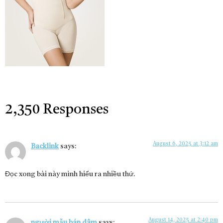
2,350 Responses
August 6, 2025 at 3:12 am
Backlink
says:
Đọc xong bài này mình hiểu ra nhiều thứ.
August 14, 2025 at 2:40 pm
người mẫu bán dâm
says: