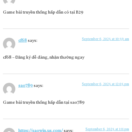
Game bài truyền thống hấp dẫn có tại B29
September 6, 2025 at 10:59 am
cf68
says:
cf68 – Đăng ký dễ dàng, nhận thưởng ngay
September 6, 2025 at 12:05 pm
sao789
says:
Game bài truyền thống hấp dẫn tại sao789
September 6, 2025 at 1:11 pm
https://saowin.us.com/
says: