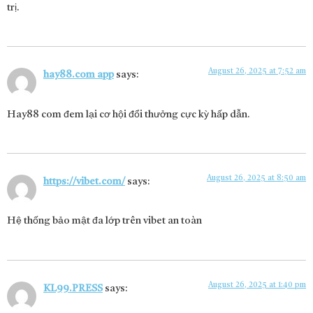
trị.
August 26, 2025 at 7:52 am
hay88.com app
says:
Hay88 com đem lại cơ hội đổi thưởng cực kỳ hấp dẫn.
August 26, 2025 at 8:50 am
https://vibet.com/
says:
Hệ thống bảo mật đa lớp trên vibet an toàn
August 26, 2025 at 1:40 pm
KL99.PRESS
says: