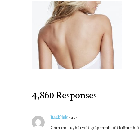
4,860 Responses
Backlink
says:
Cảm ơn ad, bài viết giúp mình tiết kiệm nhiề