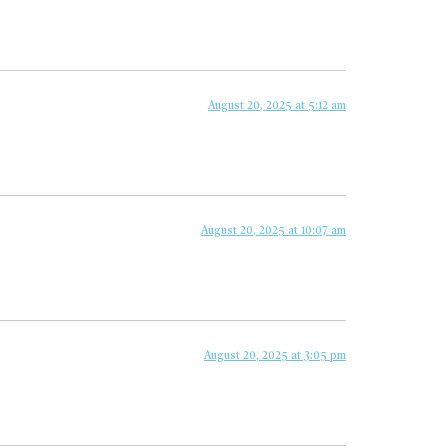
August 20, 2025 at 5:12 am
August 20, 2025 at 10:07 am
August 20, 2025 at 3:05 pm