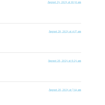
August 25, 2025 at 10:51 am
August 26, 2025 at 4:17 am
August 26, 2025 at 6:25 am
August 26, 2025 at 7:14 am