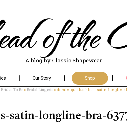
ad of the C
A blog by Classic Shapewear
ics
Our Story
Shop
»
»
dominique-backless-satin-longline-
 Brides To Be
Bridal Lingerie
-satin-longline-bra-637