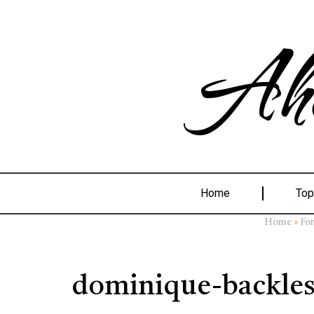
Ahe
Home
Top
»
Home
For
dominique-backless