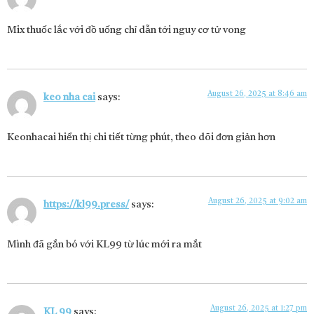
Mix thuốc lắc với đồ uống chỉ dẫn tới nguy cơ tử vong
August 26, 2025 at 8:46 am
keo nha cai
says:
Keonhacai hiển thị chi tiết từng phút, theo dõi đơn giản hơn
August 26, 2025 at 9:02 am
https://kl99.press/
says:
Mình đã gắn bó với KL99 từ lúc mới ra mắt
August 26, 2025 at 1:27 pm
KL 99
says: