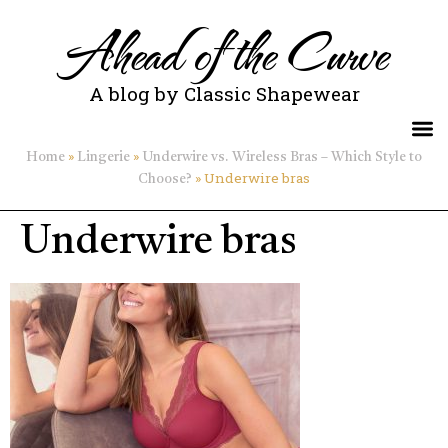
Ahead of the Curve
A blog by Classic Shapewear
»
»
Home
Lingerie
Underwire vs. Wireless Bras – Which Style to
»
Underwire bras
Choose?
Underwire bras