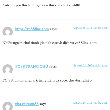
Anh em yêu thích bóng đá có thể soi kèo tại vb88
August 26, 2025 at 6:02 am
https://vn88line.com
says:
Nhiều người chơi đánh giá tích cực về dịch vụ vn88line.com
August 26, 2025 at 6:15 am
FO88 TRANG CHỦ
says:
FO 88 luôn mang lại trải nghiệm cá cược chuyên nghiệp
August 26, 2025 at 6:29 am
nhà cái won88
says: