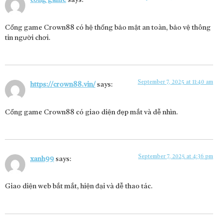
cổng game
says:
Cổng game Crown88 có hệ thống bảo mật an toàn, bảo vệ thông
tin người chơi.
September 7, 2025 at 11:40 am
https://crown88.vin/
says:
Cổng game Crown88 có giao diện đẹp mắt và dễ nhìn.
September 7, 2025 at 4:36 pm
xanh99
says:
Giao diện web bắt mắt, hiện đại và dễ thao tác.