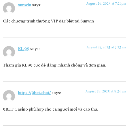
August 26, 2025 at 7:21 pm
sunwin
says:
Các chương trình thưởng VIP đặc biệt tại Sunwin
August 27, 2025 at 7:23 am
KL 99
says:
Tham gia KL99 cực dễ dàng, nhanh chóng và đơn giản.
August 28, 2025 at 8:34 am
https://9bet.chat/
says:
9BET Casino phù hợp cho cả người mới và cao thủ.