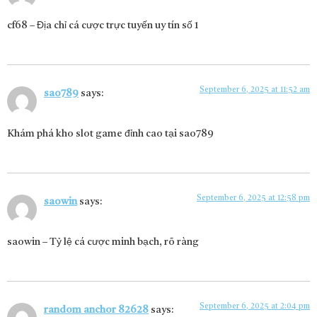
cf68 – Địa chỉ cá cược trực tuyến uy tín số 1
September 6, 2025 at 11:52 am
sao789
says:
Khám phá kho slot game đỉnh cao tại sao789
September 6, 2025 at 12:58 pm
saowin
says:
saowin – Tỷ lệ cá cược minh bạch, rõ ràng
September 6, 2025 at 2:04 pm
random anchor 82628
says: