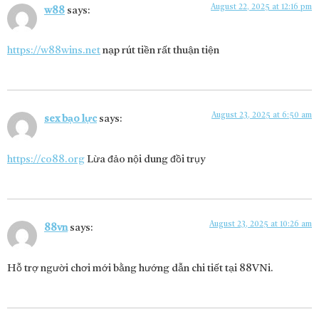
August 22, 2025 at 12:16 pm
w88
says:
https://w88wins.net
nạp rút tiền rất thuận tiện
August 23, 2025 at 6:50 am
sex bạo lực
says:
https://co88.org
Lừa đảo nội dung đồi trụy
August 23, 2025 at 10:26 am
88vn
says:
Hỗ trợ người chơi mới bằng hướng dẫn chi tiết tại 88VNi.