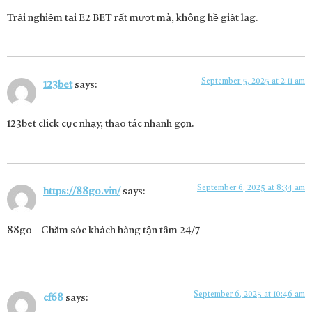
Trải nghiệm tại E2 BET rất mượt mà, không hề giật lag.
September 5, 2025 at 2:11 am
123bet
says:
123bet click cực nhạy, thao tác nhanh gọn.
September 6, 2025 at 8:34 am
https://88go.vin/
says:
88go – Chăm sóc khách hàng tận tâm 24/7
September 6, 2025 at 10:46 am
cf68
says: