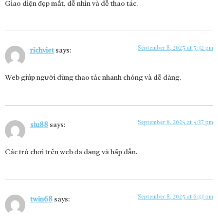
Giao diện đẹp mắt, dễ nhìn và dễ thao tác.
September 8, 2025 at 5:32 pm
richviet
says:
Web giúp người dùng thao tác nhanh chóng và dễ dàng.
September 8, 2025 at 5:37 pm
siu88
says:
Các trò chơi trên web đa dạng và hấp dẫn.
September 8, 2025 at 6:33 pm
twin68
says: