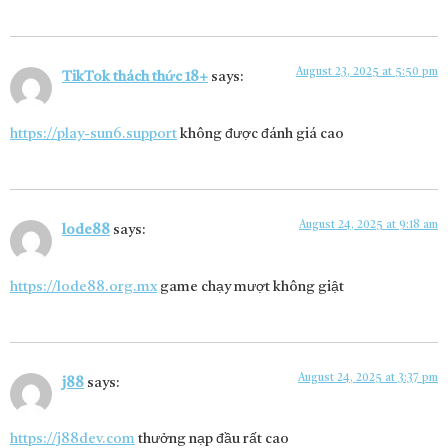
August 23, 2025 at 5:50 pm
TikTok thách thức 18+
says:
https://play-sun6.support
không được đánh giá cao
August 24, 2025 at 9:18 am
lode88
says:
https://lode88.org.mx
game chạy mượt không giật
August 24, 2025 at 3:37 pm
j88
says:
https://j88dev.com
thưởng nạp đầu rất cao