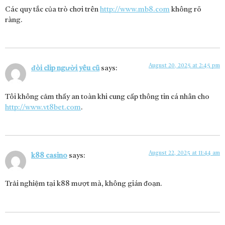
Các quy tắc của trò chơi trên
http://www.mb8.com
không rõ
ràng.
August 20, 2025 at 2:45 pm
đòi clip người yêu cũ
says:
Tôi không cảm thấy an toàn khi cung cấp thông tin cá nhân cho
http://www.vt8bet.com
.
August 22, 2025 at 11:44 am
k88 casino
says:
Trải nghiệm tại k88 mượt mà, không gián đoạn.