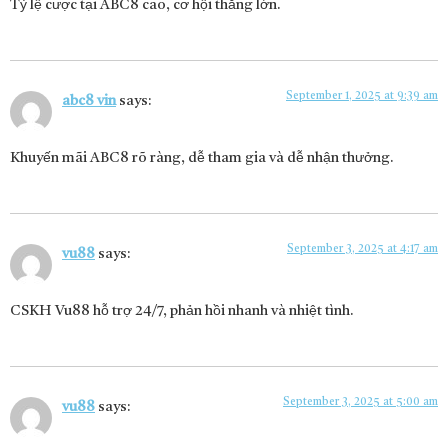
Tỷ lệ cược tại ABC8 cao, cơ hội thắng lớn.
September 1, 2025 at 9:39 am
abc8 vin
says:
Khuyến mãi ABC8 rõ ràng, dễ tham gia và dễ nhận thưởng.
September 3, 2025 at 4:17 am
vu88
says:
CSKH Vu88 hỗ trợ 24/7, phản hồi nhanh và nhiệt tình.
September 3, 2025 at 5:00 am
vu88
says: