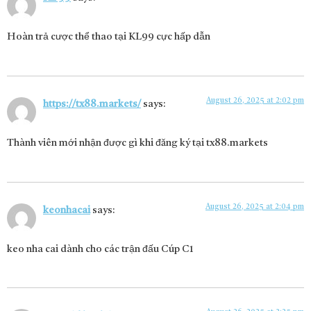
Hoàn trả cược thể thao tại KL99 cực hấp dẫn
August 26, 2025 at 2:02 pm
https://tx88.markets/
says:
Thành viên mới nhận được gì khi đăng ký tại tx88.markets
August 26, 2025 at 2:04 pm
keonhacai
says:
keo nha cai dành cho các trận đấu Cúp C1