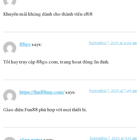
Khuyến mãi khủng dành cho thành viên cf68
September 7, 2025 at 4:44 am
88go
says:
Tôi hay truy cập 88go.com, trang hoạt động ổn định.
September 7, 2025 at 7:49 am
https://fun88mp.com/
says:
Giao diện Fun88 phù hợp với mọi thiết bị.
September 7, 2025 at 9:15 am