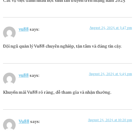
Các vụ việc đánh nhau học sinh lan truyền trên mạng năm 2025
August 25, 2025 at 3:47 pm
vu88
says:
Đội ngũ quản lý Vu88 chuyên nghiệp, tận tâm và đáng tin cậy.
August 25, 2025 at 5:45 pm
vu88
says:
Khuyến mãi Vu88 rõ ràng, dễ tham gia và nhận thưởng.
August 25, 2025 at 10:20 pm
Vu88
says: