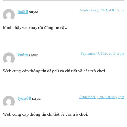
September 7, 2025 at 8:46 pm
lixi88
says:
Mình thấy web này rất đáng tin cậy.
September 7, 2025 at 10:11 pm
kufun
says:
Web cung cấp thông tin đầy đủ và chi tiết về các trò chơi.
September 7, 2025 at 10:57 pm
tydo88
says:
Web cung cấp thông tin chi tiết về các trò chơi.