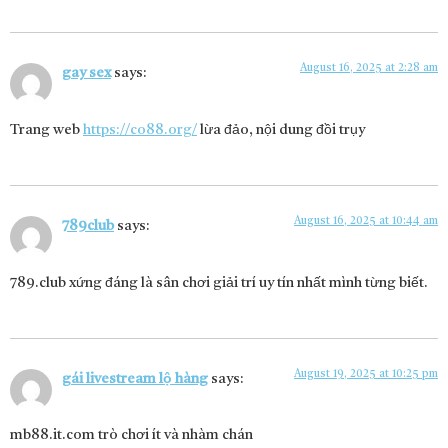
August 16, 2025 at 2:28 am
gay sex
says:
Trang web
https://co88.org/
lừa đảo, nội dung đồi trụy
August 16, 2025 at 10:44 am
789club
says:
789.club xứng đáng là sân chơi giải trí uy tín nhất mình từng biết.
August 19, 2025 at 10:25 pm
gái livestream lộ hàng
says:
mb88.it.com trò chơi ít và nhàm chán