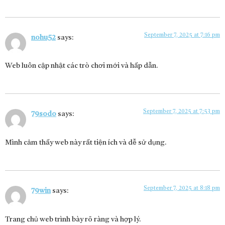
September 7, 2025 at 7:16 pm
nohu52
says:
Web luôn cập nhật các trò chơi mới và hấp dẫn.
September 7, 2025 at 7:53 pm
79sodo
says:
Mình cảm thấy web này rất tiện ích và dễ sử dụng.
September 7, 2025 at 8:18 pm
79win
says:
Trang chủ web trình bày rõ ràng và hợp lý.