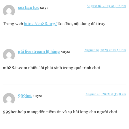
August 16, 2025 at 3:16 pm
sex bạo lực
says:
Trang web
https://co88.org/
lừa đảo, nội dung đồi trụy
August 19, 2025 at 10:50 pm
gái livestream lộ hàng
says:
mb88.it.com nhiều lỗi phát sinh trong quá trình chơi
August 20, 2025 at 3:48 am
999bet
says:
999bet.help mang đến niềm tin và sự hài lòng cho người chơi