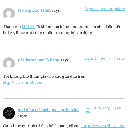
August 20, 2025 at 5:08 am
Hoàng Bảo Trâm
says:
Tham gia
HM88
để khám phá hàng loạt game bài như Tiến Lên,
Poker, Baccarat cùng nhiều trò quay hũ sôi động.
August 20, 2025 at 10:02 am
gái livestream lộ hàng
says:
Tôi không thể tham gia vào các giải đấu trên
http://www.mb8.com
.
August 20, 2025 at 3:00
mại dâm trá hình qua app hẹn hò
pm
says:
Các chương trình tri ân khách hàng cũ của
http://www.vt8bet.com