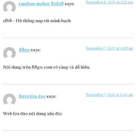
September 6, 2025 at 2:20 pm
random anchor 82628
says:
cf68 – Hệ thống nạp rút minh bạch
September 7, 2025 at 5:08 am
88go
says:
Nội dung trên 88go.com rõ ràng và dễ hiểu.
September 7, 2025 at 6:45 am
forex lừa đảo
says:
Web lừa đảo nội dung xấu độc