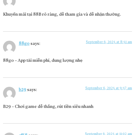
Khuyến mãi tại 88B rõ ràng, dễ tham gia và dễ nhận thưởng.
September 6, 2025 at 8:51 am
88go
says:
88go – App tải miễn phí, dung lượng nhẹ
September 6, 2025 at 9:57 am
b29
says:
B29 – Chơi game dễ thắng, rút tiền siêu nhanh
September 6, 2025 at 11:02 am