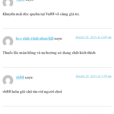
Khuyến mãi độc quyền tại Vu88 vô cùng giá trị.
August 26, 2025 at 4:08 am
học sinh đánh nhau full
says:
Thuốc lắc màu hồng và xu hướng sử dụng chất kích thích
August 26, 2025 at 5:38 am
vb88
says:
vb88 luôn giữ chữ tín với người chơi