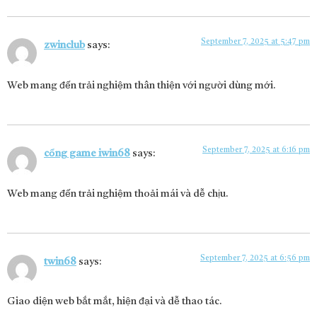
September 7, 2025 at 5:47 pm
zwinclub
says:
Web mang đến trải nghiệm thân thiện với người dùng mới.
September 7, 2025 at 6:16 pm
cổng game iwin68
says:
Web mang đến trải nghiệm thoải mái và dễ chịu.
September 7, 2025 at 6:56 pm
twin68
says:
Giao diện web bắt mắt, hiện đại và dễ thao tác.