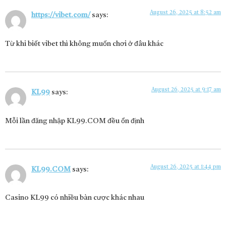
August 26, 2025 at 8:52 am
https://vibet.com/
says:
Từ khi biết vibet thì không muốn chơi ở đâu khác
August 26, 2025 at 9:17 am
KL99
says:
Mỗi lần đăng nhập KL99.COM đều ổn định
August 26, 2025 at 1:44 pm
KL99.COM
says:
Casino KL99 có nhiều bàn cược khác nhau