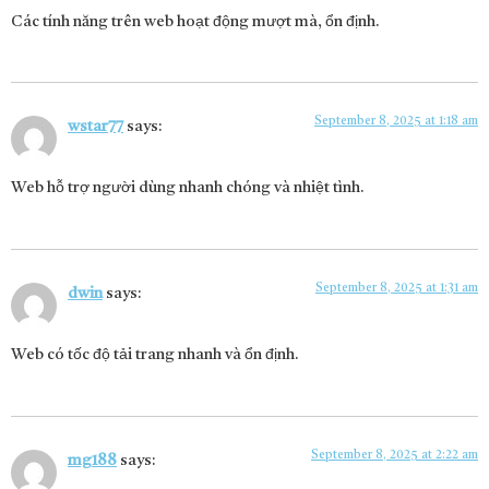
Các tính năng trên web hoạt động mượt mà, ổn định.
September 8, 2025 at 1:18 am
wstar77
says:
Web hỗ trợ người dùng nhanh chóng và nhiệt tình.
September 8, 2025 at 1:31 am
dwin
says:
Web có tốc độ tải trang nhanh và ổn định.
September 8, 2025 at 2:22 am
mg188
says: