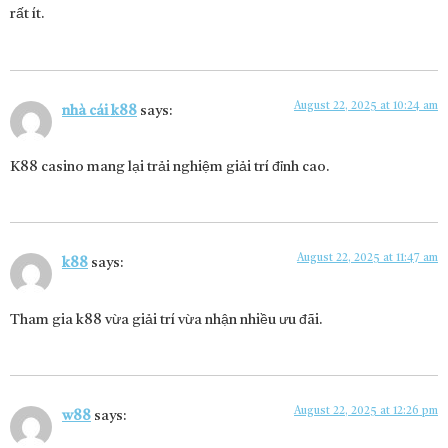
rất ít.
August 22, 2025 at 10:24 am
nhà cái k88
says:
K88 casino mang lại trải nghiệm giải trí đỉnh cao.
August 22, 2025 at 11:47 am
k88
says:
Tham gia k88 vừa giải trí vừa nhận nhiều ưu đãi.
August 22, 2025 at 12:26 pm
w88
says: