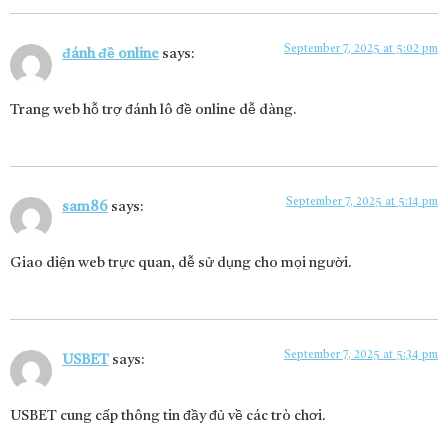
September 7, 2025 at 5:02 pm
đánh đề online
says:
Trang web hỗ trợ đánh lô đề online dễ dàng.
September 7, 2025 at 5:14 pm
sam86
says:
Giao diện web trực quan, dễ sử dụng cho mọi người.
September 7, 2025 at 5:34 pm
USBET
says:
USBET cung cấp thông tin đầy đủ về các trò chơi.